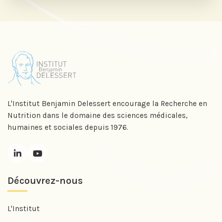
LinkedIn pour suivre nos actualités,
événements et les avancées de
l'Institut.
Abonnez-vous sur LinkedIn
L'Institut Benjamin Delessert encourage la Recherche en
Nutrition dans le domaine des sciences médicales,
humaines et sociales depuis 1976.
Si vous préférez suivre notre actu par
mail, recevez nos newsletters en
fonction de vos centres d'intérêt :
Découvrez-nous
Journée annuelle
Prix Projets de Recherche
L'Institut