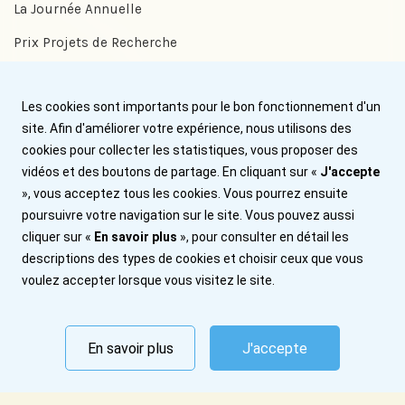
La Journée Annuelle
Prix Projets de Recherche
Prix Benjamin Delessert
Les cookies sont importants pour le bon fonctionnement d'un
Prix Jean Trémolières
site. Afin d'améliorer votre expérience, nous utilisons des
cookies pour collecter les statistiques, vous proposer des
Aide
vidéos et des boutons de partage. En cliquant sur «
J'accepte
», vous acceptez tous les cookies. Vous pourrez ensuite
Nous contacter
poursuivre votre navigation sur le site. Vous pouvez aussi
cliquer sur «
En savoir plus
», pour consulter en détail les
Plan du site
descriptions des types de cookies et choisir ceux que vous
Mentions légales
voulez accepter lorsque vous visitez le site.
Abonnez-vous
En savoir plus
J'accepte
© 2026 Institut Benjamin Delessert. Tous droits réservés.
Politique de confidentialité