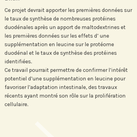
Ce projet devrait apporter les premières données sur
le taux de synthèse de nombreuses protéines
duodénales après un apport de maltodextrines et
Abonnez-vous sur LinkedIn
les premières données sur les effets d’ une
supplémentation en leucine sur le protéome
duodénal et le taux de synthèse des protéines
Si vous préférez suivre notre actu par
identifiées.
mail, recevez nos newsletters en
Ce travail pourrait permettre de confirmer l’intérêt
fonction de vos centres d'intérêt :
potentiel d’une supplémentation en leucine pour
favoriser l’adaptation intestinale, des travaux
Journée annuelle
récents ayant montré son rôle sur la prolifération
Prix Projets de Recherche
cellulaire.