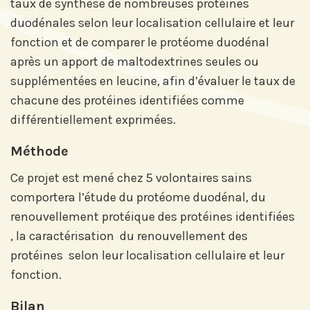
taux de synthèse de nombreuses protéines
duodénales selon leur localisation cellulaire et leur
fonction et de comparer le protéome duodénal
après un apport de maltodextrines seules ou
supplémentées en leucine, afin d’évaluer le taux de
chacune des protéines identifiées comme
différentiellement exprimées.
Méthode
Ce projet est mené chez 5 volontaires sains
comportera l’étude du protéome duodénal, du
renouvellement protéique des protéines identifiées
, la caractérisation du renouvellement des
Abonnez-vous à notre compte
protéines selon leur localisation cellulaire et leur
LinkedIn pour suivre nos actualités,
fonction.
événements et les avancées de
l'Institut.
Bilan