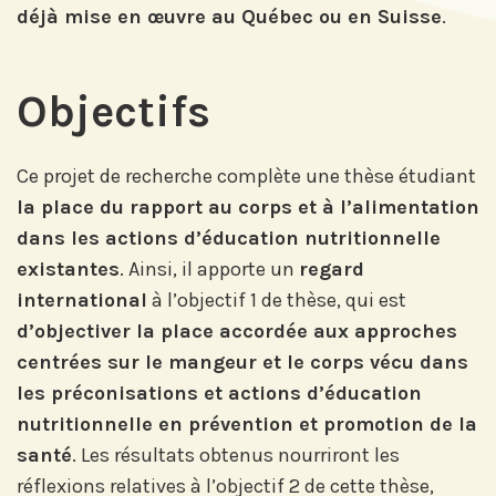
déjà mise en œuvre au Québec ou en Suisse
.
Objectifs
Ce projet de recherche complète une thèse étudiant
la place du rapport au corps et à l’alimentation
dans les actions d’éducation nutritionnelle
existantes
. Ainsi, il apporte un
regard
Abonnez-vous à notre compte
international
à l’objectif 1 de thèse, qui est
LinkedIn pour suivre nos actualités,
d’objectiver la place accordée aux approches
événements et les avancées de
centrées sur le mangeur et le corps vécu dans
l'Institut.
les préconisations et actions d’éducation
nutritionnelle en prévention et promotion de la
santé
. Les résultats obtenus nourriront les
réflexions relatives à l’objectif 2 de cette thèse,