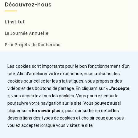
Découvrez-nous
L'Institut
La Journée Annuelle
Prix Projets de Recherche
Prix Benjamin Delessert
Les cookies sont importants pour le bon fonctionnement d'un
Prix Jean Trémolières
site. Afin d'améliorer votre expérience, nous utilisons des
cookies pour collecter les statistiques, vous proposer des
Aide
vidéos et des boutons de partage. En cliquant sur «
J'accepte
», vous acceptez tous les cookies. Vous pourrez ensuite
Nous contacter
poursuivre votre navigation sur le site. Vous pouvez aussi
cliquer sur «
En savoir plus
», pour consulter en détail les
Plan du site
descriptions des types de cookies et choisir ceux que vous
Mentions légales
voulez accepter lorsque vous visitez le site.