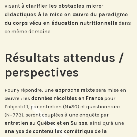
Abonnez-vous sur LinkedIn
visant à
clarifier les obstacles micro-
didactiques à la mise en œuvre du paradigme
du corps vécu en éducation nutritionnelle
dans
Si vous préférez suivre notre actu par
ce même domaine.
mail, recevez nos newsletters en
fonction de vos centres d'intérêt :
Résultats attendus /
Journée annuelle
perspectives
Prix Projets de Recherche
Pour y répondre, une
approche mixte
sera mise en
œuvre : les
données récoltées en France
pour
l’objectif 1, par entretien (N=30) et questionnaire
(N=773), seront couplées à une enquête par
entretien au Québec et en Suisse
, ainsi qu’à une
analyse de contenu lexicométrique de la