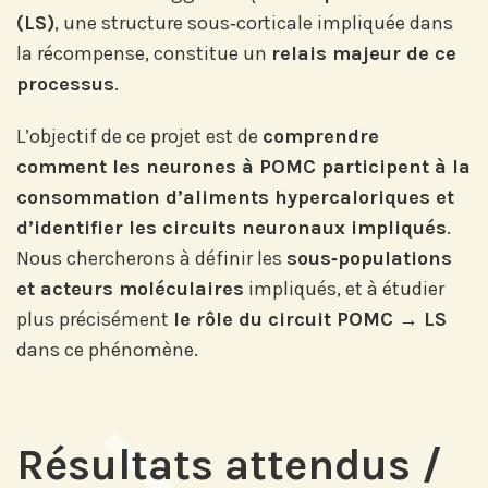
(LS)
, une structure sous‐corticale impliquée dans
la récompense, constitue un
relais majeur de ce
Abonnez-vous sur LinkedIn
processus
.
L’objectif de ce projet est de
comprendre
comment les neurones à POMC participent à la
Si vous préférez suivre notre actu par
mail, recevez nos newsletters en
consommation d’aliments hypercaloriques et
fonction de vos centres d'intérêt :
d’identifier les circuits neuronaux impliqués
.
Nous chercherons à définir les
sous‐populations
Journée annuelle
et acteurs moléculaires
impliqués, et à étudier
plus précisément
le rôle du circuit POMC → LS
Prix Projets de Recherche
dans ce phénomène.
Résultats attendus /