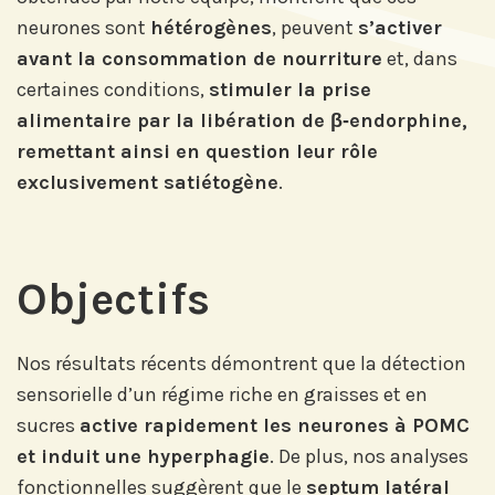
neurones sont
hétérogènes
, peuvent
s’activer
avant la consommation de nourriture
et, dans
certaines conditions,
stimuler la prise
alimentaire par la libération de β‐endorphine,
remettant ainsi en question leur rôle
exclusivement satiétogène
.
Objectifs
Abonnez-vous à notre compte
Nos résultats récents démontrent que la détection
LinkedIn pour suivre nos actualités,
événements et les avancées de
sensorielle d’un régime riche en graisses et en
l'Institut.
sucres
active rapidement les neurones à POMC
et induit une hyperphagie
. De plus, nos analyses
fonctionnelles suggèrent que le
septum latéral