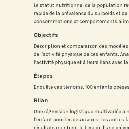
Le statut nutritionnel de la population 
rapide de la prévalence du surpoids et de 
consommations et comportements alime
Objectifs
Description et comparaison des modèles
de l’activité physique de ces enfants. An
l’activité physique et à leurs liens avec la
Abonnez-vous à no
compte LinkedIn p
Étapes
nos actualités, é
et les avancées de l
Enquête cas témoins, 100 enfants obèses
Bilan
Une régression logistique multivariée a m
l’enfant pour les deux sexes. Les autres f
Abonnez-vou
résultats montrent le besoin d’une préven