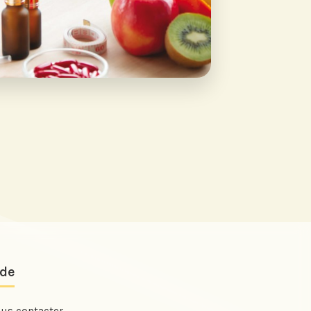
ide
us contacter