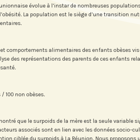
réunionnaise évolue à l’instar de nombreuses population
l’obésité. La population est le siège d’une transition nu
ntaires.
 et comportements alimentaires des enfants obèses vi
alyse des représentations des parents de ces enfants rela
 santé.
tre
Si vous préférez suivre not
our suivre
recevez nos newsletters en
vénements
centres d'intérêt :
'Institut.
 / 100 non obèses.
Journée annuelle
Prix Proje
ontré que le surpoids de la mère est la seule variable 
acteurs associés sont en lien avec les données socio-cult
s sur
tion ciblée du surpoids à La Réunion. Nous proposons un