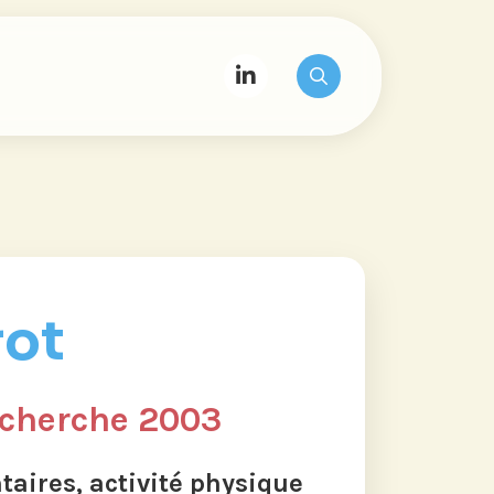
rot
echerche 2003
ires, activité physique