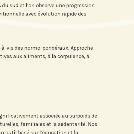
s du sud et l’on observe une progression
tritionnelle avec évolution rapide des
s-à-vis des normo-pondéraux. Approche
tives aux aliments, à la corpulence, à
re actu par mail,
 fonction de vos
ts de Recherche
significativement associée au surpoids de
urelles, familiales et la sédentarité. Nos
 outil basé sur l’éducation et la