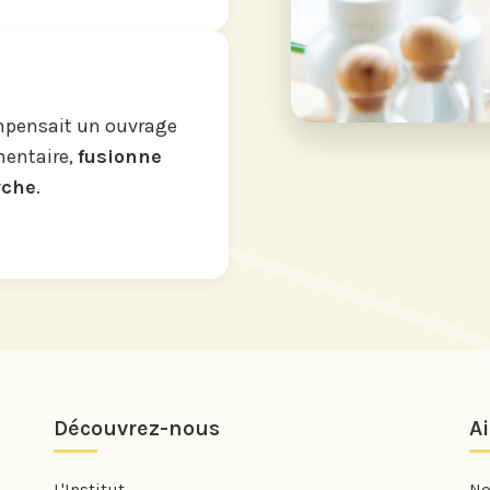
ompensait un ouvrage
mentaire,
fusionne
rche
.
Découvrez-nous
A
L'Institut
No