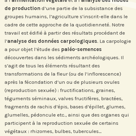
à l’
alimentation végétale
et à l’
analyse des modes
de production
d’une partie de la subsistance des
groupes humains, l’agriculture s’inscrit-elle dans le
cadre de cette approche de la quotidienneté. Notre
travail est édifié à partir des résultats procédant de
l’
analyse des données carpologiques
. La carpologie
a pour objet l’étude des
paléo-semences
Abonnez-vous à notre compte
LinkedIn pour suivre nos actualités,
découvertes dans les sédiments archéologiques. Il
événements et les avancées de
s’agit de tous les éléments résultant des
l'Institut.
transformations de la fleur (ou de l’inflorescence)
après la fécondation d’un ou de plusieurs ovules
(reproduction sexuée) : fructifications, graines,
téguments séminaux, valves fructifères, bractées,
fragments de rachis d’épis, bases d’épillet, glumes,
Abonnez-vous sur LinkedIn
glumelles, pédoncule etc., ainsi que des organes qui
participent à la reproduction sexuée de certains
végétaux : rhizomes, bulbes, tubercules…