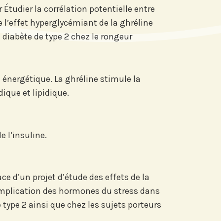
Étudier la corrélation potentielle entre
e l’effet hyperglycémiant de la ghréline
 diabète de type 2 chez le rongeur
énergétique. La ghréline stimule la
ique et lipidique.
re actu par mail,
 fonction de vos
 l’insuline.
ts de Recherche
e d’un projet d’étude des effets de la
’implication des hormones du stress dans
e type 2 ainsi que chez les sujets porteurs