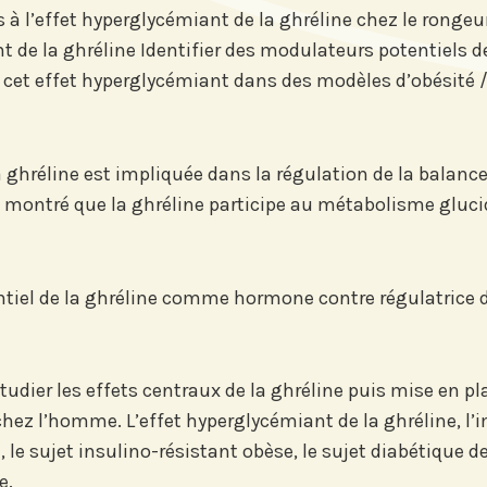
l’effet hyperglycémiant de la ghréline chez le rongeur 
nt de la ghréline Identifier des modulateurs potentiels d
 cet effet hyperglycémiant dans des modèles d’obésité /
hréline est impliquée dans la régulation de la balance 
été montré que la ghréline participe au métabolisme glucid
tre
Si vous préférez suivre not
our suivre
recevez nos newsletters en
vénements
centres d'intérêt :
tiel de la ghréline comme hormone contre régulatrice de
'Institut.
Journée annuelle
Prix Proje
ier les effets centraux de la ghréline puis mise en plac
hez l’homme. L’effet hyperglycémiant de la ghréline, l
s sur
, le sujet insulino-résistant obèse, le sujet diabétique d
e.