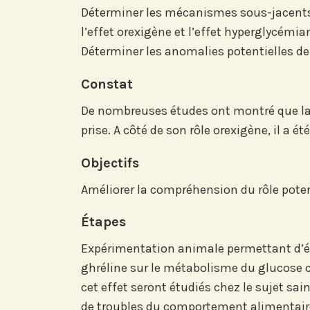
Déterminer les mécanismes sous-jacents à 
l’effet orexigène et l’effet hyperglycémia
Déterminer les anomalies potentielles de
Constat
De nombreuses études ont montré que la g
prise. A côté de son rôle orexigène, il a 
Abonnez-vous à no
Objectifs
compte LinkedIn p
nos actualités, é
Améliorer la compréhension du rôle poten
et les avancées de l
Étapes
Expérimentation animale permettant d’étud
ghréline sur le métabolisme du glucose c
Abonnez-vou
cet effet seront étudiés chez le sujet sain
de troubles du comportement alimentair