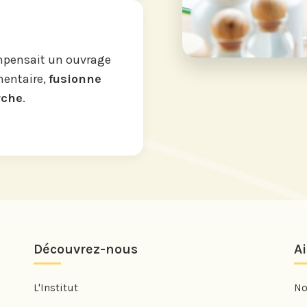
ompensait un ouvrage
mentaire,
fusionne
rche
.
Découvrez-nous
A
L'Institut
No