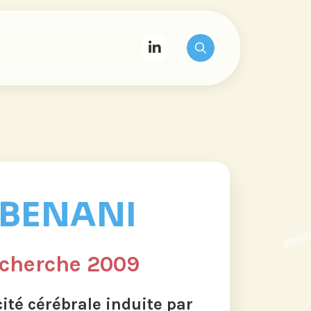
 BENANI
echerche 2009
cité cérébrale induite par