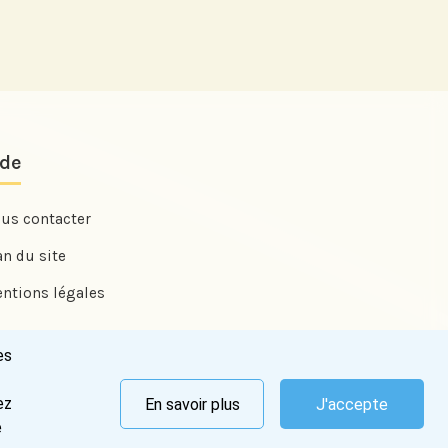
ide
us contacter
an du site
ntions légales
es
ez
En savoir plus
J'accepte
Abonnez-vous
e