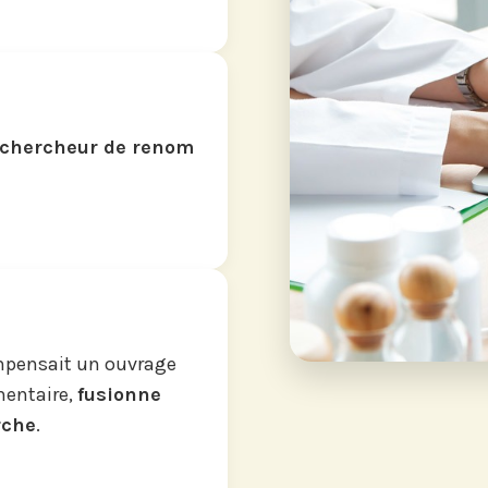
chercheur de renom
ompensait un ouvrage
mentaire,
fusionne
rche
.