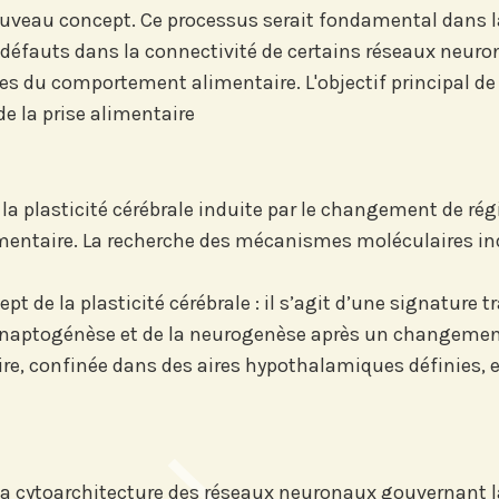
 nouveau concept. Ce processus serait fondamental dans l
s défauts dans la connectivité de certains réseaux neuro
bles du comportement alimentaire. L'objectif principal d
e la prise alimentaire
tre
Si vous préférez suivre not
our suivre
recevez nos newsletters en
vénements
centres d'intérêt :
'Institut.
la plasticité cérébrale induite par le changement de rég
entaire. La recherche des mécanismes moléculaires in
Journée annuelle
Prix Proje
t de la plasticité cérébrale : il s’agit d’une signature
synaptogénèse et de la neurogenèse après un changemen
s sur
oire, confinée dans des aires hypothalamiques définies, 
n
 cytoarchitecture des réseaux neuronaux gouvernant la p