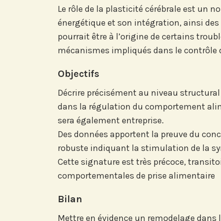
Le rôle de la plasticité cérébrale est un
énergétique et son intégration, ainsi de
pourrait être à l’origine de certains trou
mécanismes impliqués dans le contrôle d
Abonnez-vous à no
compte LinkedIn p
Objectifs
nos actualités, é
et les avancées de l
Décrire précisément au niveau structural 
dans la régulation du comportement alim
sera également entreprise.
Des données apportent la preuve du concep
robuste indiquant la stimulation de la 
Abonnez-vou
Cette signature est très précoce, transit
LinkedI
comportementales de prise alimentaire
Bilan
Mettre en évidence un remodelage dans la