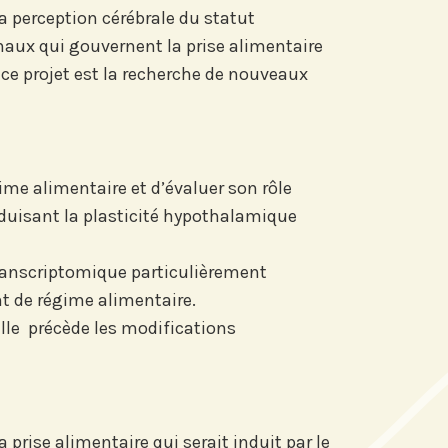
a perception cérébrale du statut
naux qui gouvernent la prise alimentaire
e ce projet est la recherche de nouveaux
re actu par mail,
 fonction de vos
ime alimentaire et d’évaluer son rôle
duisant la plasticité hypothalamique
ts de Recherche
 transcriptomique particulièrement
t de régime alimentaire.
elle précède les modifications
rise alimentaire qui serait induit par le