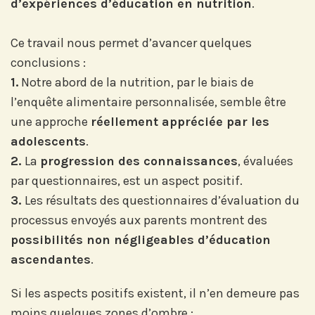
d’expériences d’éducation en nutrition
.
Abonnez-vous à notre compte
LinkedIn pour suivre nos actualités,
Ce travail nous permet d’avancer quelques
événements et les avancées de
conclusions :
l'Institut.
1.
Notre abord de la nutrition, par le biais de
l’enquête alimentaire personnalisée, semble être
une approche
réellement appréciée par les
adolescents
.
2.
La
progression des connaissances
, évaluées
Abonnez-vous sur LinkedIn
par questionnaires, est un aspect positif.
3.
Les résultats des questionnaires d’évaluation du
processus envoyés aux parents montrent des
Si vous préférez suivre notre actu par
possibilités non négligeables d’éducation
mail, recevez nos newsletters en
ascendantes
.
fonction de vos centres d'intérêt :
Si les aspects positifs existent, il n’en demeure pas
Journée annuelle
moins quelques zones d’ombre :