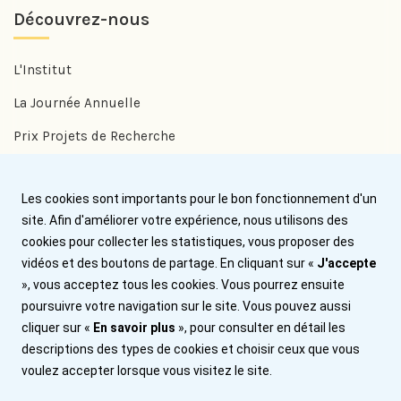
Découvrez-nous
L'Institut
La Journée Annuelle
Prix Projets de Recherche
Prix Benjamin Delessert
Les cookies sont importants pour le bon fonctionnement d'un
Prix Jean Trémolières
site. Afin d'améliorer votre expérience, nous utilisons des
cookies pour collecter les statistiques, vous proposer des
Aide
vidéos et des boutons de partage. En cliquant sur «
J'accepte
», vous acceptez tous les cookies. Vous pourrez ensuite
Nous contacter
poursuivre votre navigation sur le site. Vous pouvez aussi
cliquer sur «
En savoir plus
», pour consulter en détail les
Plan du site
descriptions des types de cookies et choisir ceux que vous
Mentions légales
voulez accepter lorsque vous visitez le site.