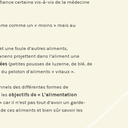
iance certaine vis-à-vis de la médecine
re actu par mail,
risme comme un « moins » mais au
 fonction de vos
 et une foule d’autres aliments,
ts de Recherche
tariens projettent dans l’aliment une
mées
(petites pousses de luzerne, de blé, de
te du peloton d’aliments « vitaux ».
nnels des différentes formes de
 les
objectifs de « L’alimentation
 car il n’est pas tout d’avoir un garde-
de ces aliments et bien sûr savoir les