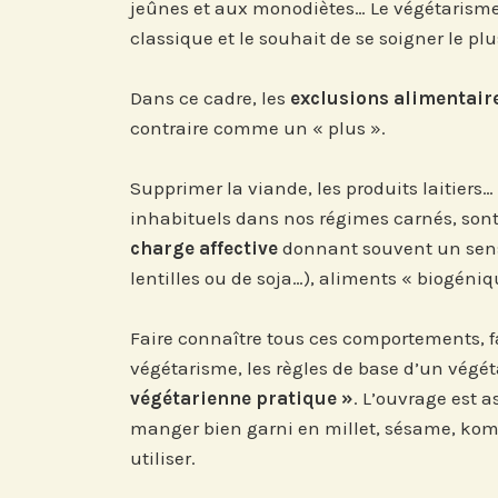
jeûnes et aux monodiètes… Le végétarisme
classique et le souhait de se soigner le pl
Abonnez-vous à no
Dans ce cadre, les
exclusions alimentair
compte LinkedIn p
contraire comme un « plus ».
nos actualités, é
et les avancées de l
Supprimer la viande, les produits laitier
inhabituels dans nos régimes carnés, sont l
charge affective
donnant souvent un sens à
lentilles ou de soja…), aliments « biogéniqu
Abonnez-vou
Faire connaître tous ces comportements, fa
LinkedI
végétarisme, les règles de base d’un végéta
végétarienne pratique »
. L’ouvrage est a
manger bien garni en millet, sésame, kombu
utiliser.