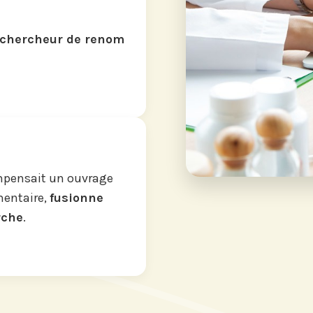
chercheur de renom
ompensait un ouvrage
mentaire,
fusionne
rche
.