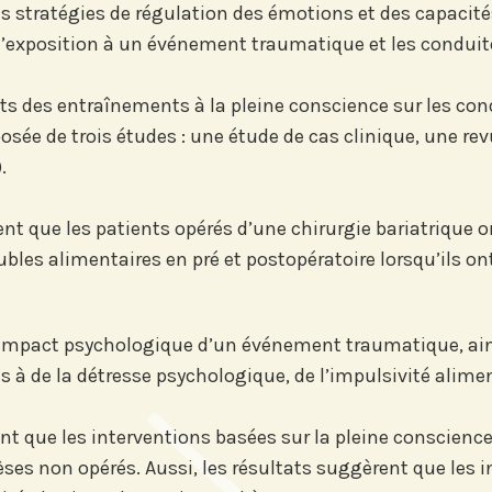
 des stratégies de régulation des émotions et des capacit
tre
Si vous préférez suivre not
l’exposition à un événement traumatique et les conduit
our suivre
recevez nos newsletters en
vénements
centres d'intérêt :
ts des entraînements à la pleine conscience sur les cond
'Institut.
posée de trois études : une étude de cas clinique, une r
Journée annuelle
Prix Proje
.
ent que les patients opérés d’une chirurgie bariatrique 
s sur
oubles alimentaires en pré et postopératoire lorsqu’ils 
n
 l’impact psychologique d’un événement traumatique, ai
s à de la détresse psychologique, de l’impulsivité alime
nt que les interventions basées sur la pleine conscience
es non opérés. Aussi, les résultats suggèrent que les i