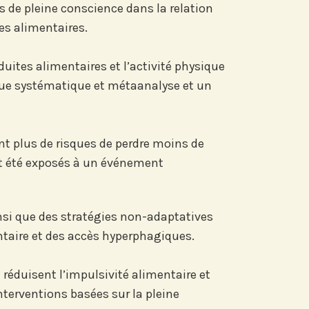
és de pleine conscience dans la relation
re actu par mail,
es alimentaires.
 fonction de vos
uites alimentaires et l’activité physique
evue systématique et métaanalyse et un
ts de Recherche
ont plus de risques de perdre moins de
ont été exposés à un événement
nsi que des stratégies non-adaptatives
ntaire et des accès hyperphagiques.
 réduisent l’impulsivité alimentaire et
nterventions basées sur la pleine