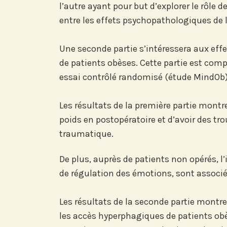
l’autre ayant pour but d’explorer le rôle
Abonnez-vous à no
entre les effets psychopathologiques de 
compte LinkedIn p
nos actualités, é
Une seconde partie s’intéressera aux effe
et les avancées de l
de patients obèses. Cette partie est com
essai contrôlé randomisé (étude MindOb)
Les résultats de la première partie montr
Abonnez-vou
poids en postopératoire et d’avoir des tr
traumatique.
LinkedI
De plus, auprès de patients non opérés,
de régulation des émotions, sont associé
Les résultats de la seconde partie montre
les accès hyperphagiques de patients obès