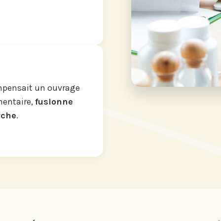
ompensait un ouvrage
mentaire,
fusionne
rche
.