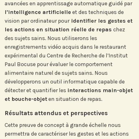
avancées en apprentissage automatique guidé par
l’intelligence artificielle
et des techniques de
Abonnez-vous à notre compte
vision par ordinateur pour
identifier les gestes et
LinkedIn pour suivre nos actualités,
les actions en situation réelle de repas
chez
événements et les avancées de
l'Institut.
des sujets sains. Nous utiliserons les
enregistrements vidéo acquis dans le restaurant
expérimental du Centre de Recherche de l’Institut
Paul Bocuse pour évaluer le comportement
alimentaire naturel de sujets sains. Nous
Abonnez-vous sur LinkedIn
développerons un outil informatique capable de
détecter et quantifier les
interactions main-objet
et bouche-objet
en situation de repas.
Si vous préférez suivre notre actu par
Résultats attendus et perspectives
mail, recevez nos newsletters en
fonction de vos centres d'intérêt :
Cette preuve de concept à grande échelle nous
permettra de caractériser les gestes et les actions
Journée annuelle