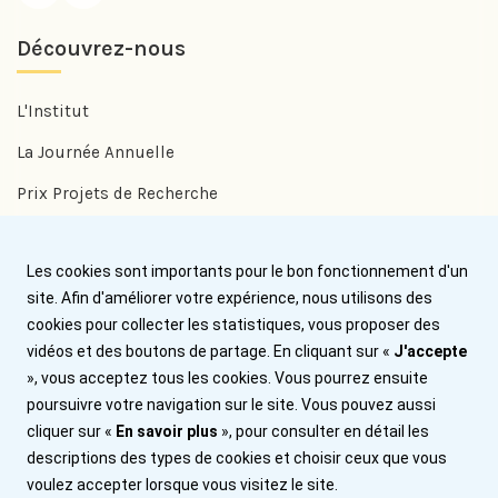
Découvrez-nous
L'Institut
La Journée Annuelle
Prix Projets de Recherche
Prix Benjamin Delessert
Les cookies sont importants pour le bon fonctionnement d'un
Prix Jean Trémolières
site. Afin d'améliorer votre expérience, nous utilisons des
cookies pour collecter les statistiques, vous proposer des
Aide
vidéos et des boutons de partage. En cliquant sur «
J'accepte
», vous acceptez tous les cookies. Vous pourrez ensuite
Nous contacter
poursuivre votre navigation sur le site. Vous pouvez aussi
cliquer sur «
En savoir plus
», pour consulter en détail les
Plan du site
descriptions des types de cookies et choisir ceux que vous
Mentions légales
voulez accepter lorsque vous visitez le site.