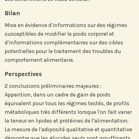
Bilan
Mise en évidence d’informations sur des régimes
susceptibles de modifier le poids corporel et
Abonnez-vous sur LinkedIn
d’informations complémentaires sur des cibles
potentielles pour le traitement des troubles du
comportement alimentaire.
Si vous préférez suivre notre actu par
mail, recevez nos newsletters en
Perspectives
fonction de vos centres d'intérêt :
2 conclusions préliminaires majeures :
Apparition, dans un cadre de gain de poids
Journée annuelle
équivalent pour tous les régimes testés, de profils
Prix Projets de Recherche
métaboliques très différents lorsque l'on fait varier
la teneur en lipides et protéines de l’alimentation.
La mesure de l’adiposité qualitative et quantitative
démontre que les glucides seuls sont insuffisants