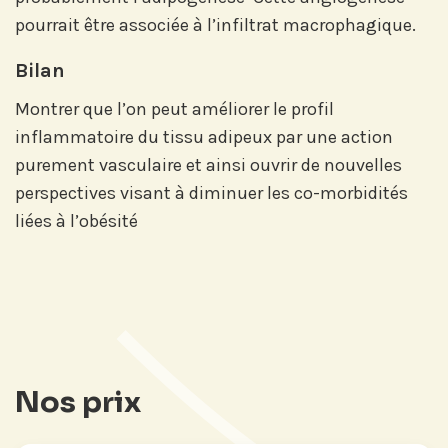
pourrait être associée à l’infiltrat macrophagique.
Abonnez-vous sur LinkedIn
Bilan
Montrer que l’on peut améliorer le profil
inflammatoire du tissu adipeux par une action
Si vous préférez suivre notre actu par
mail, recevez nos newsletters en
purement vasculaire et ainsi ouvrir de nouvelles
fonction de vos centres d'intérêt :
perspectives visant à diminuer les co-morbidités
liées à l’obésité
Journée annuelle
Prix Projets de Recherche
Nos prix