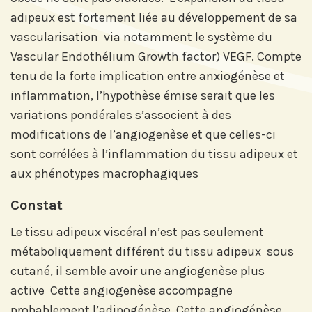
adipeux est fortement liée au développement de sa
vascularisation via notamment le système du
Vascular Endothélium Growth factor) VEGF. Compte
tenu de la forte implication entre anxiogénèse et
inflammation, l’hypothèse émise serait que les
variations pondérales s’associent à des
modifications de l’angiogenèse et que celles-ci
sont corrélées à l’inflammation du tissu adipeux et
aux phénotypes macrophagiques
Abonnez-vous à notre compte
Constat
LinkedIn pour suivre nos actualités,
Le tissu adipeux viscéral n’est pas seulement
événements et les avancées de
métaboliquement différent du tissu adipeux sous
l'Institut.
cutané, il semble avoir une angiogenèse plus
active Cette angiogenèse accompagne
probablement l’adipogénèse Cette angiogénèse