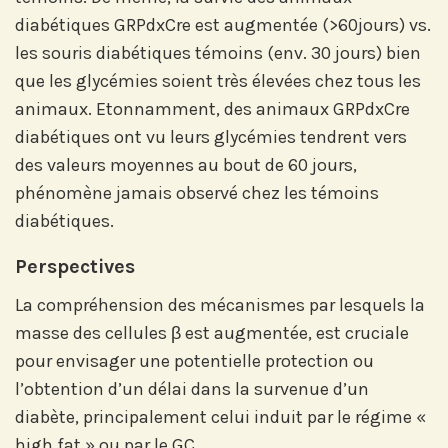
diabétiques GRPdxCre est augmentée (>60jours) vs.
les souris diabétiques témoins (env. 30 jours) bien
que les glycémies soient très élevées chez tous les
animaux. Etonnamment, des animaux GRPdxCre
diabétiques ont vu leurs glycémies tendrent vers
des valeurs moyennes au bout de 60 jours,
phénomène jamais observé chez les témoins
diabétiques.
Abonnez-vous à notre compte
Perspectives
LinkedIn pour suivre nos actualités,
événements et les avancées de
La compréhension des mécanismes par lesquels la
l'Institut.
masse des cellules β est augmentée, est cruciale
pour envisager une potentielle protection ou
l’obtention d’un délai dans la survenue d’un
diabète, principalement celui induit par le régime «
high fat » ou par le GC.