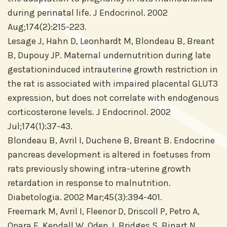
during perinatal life. J Endocrinol. 2002
Aug;174(2):215-223.
Lesage J, Hahn D, Leonhardt M, Blondeau B, Breant
B, Dupouy JP. Maternal undernutrition during late
gestationinduced intrauterine growth restriction in
the rat is associated with impaired placental GLUT3
expression, but does not correlate with endogenous
corticosterone levels. J Endocrinol. 2002
Jul;174(1):37-43.
Blondeau B, Avril I, Duchene B, Breant B. Endocrine
pancreas development is altered in foetuses from
rats previously showing intra-uterine growth
retardation in response to malnutrition.
Diabetologia. 2002 Mar;45(3):394-401.
Freemark M, Avril I, Fleenor D, Driscoll P, Petro A,
Opara E, Kendall W, Oden J, Bridges S, Binart N,