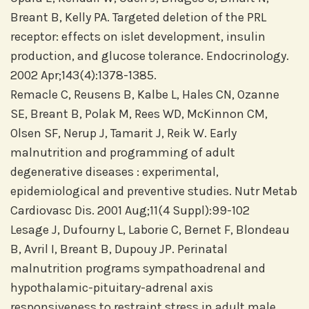
Breant B, Kelly PA. Targeted deletion of the PRL
receptor: effects on islet development, insulin
production, and glucose tolerance. Endocrinology.
2002 Apr;143(4):1378-1385.
Remacle C, Reusens B, Kalbe L, Hales CN, Ozanne
SE, Breant B, Polak M, Rees WD, McKinnon CM,
Olsen SF, Nerup J, Tamarit J, Reik W. Early
malnutrition and programming of adult
degenerative diseases : experimental,
epidemiological and preventive studies. Nutr Metab
Cardiovasc Dis. 2001 Aug;11(4 Suppl):99-102
Lesage J, Dufourny L, Laborie C, Bernet F, Blondeau
B, Avril I, Breant B, Dupouy JP. Perinatal
malnutrition programs sympathoadrenal and
hypothalamic-pituitary-adrenal axis
responsiveness to restraint stress in adult male