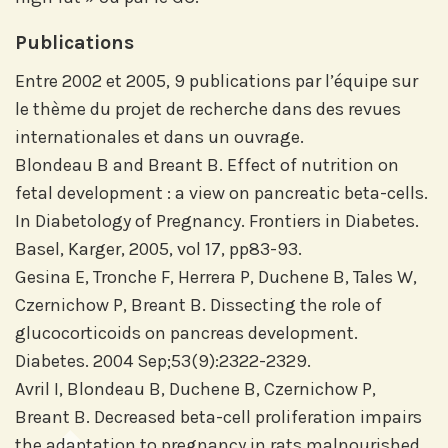
Abonnez-vous sur LinkedIn
Publications
Entre 2002 et 2005, 9 publications par l’équipe sur
Si vous préférez suivre notre actu par
le thème du projet de recherche dans des revues
mail, recevez nos newsletters en
internationales et dans un ouvrage.
fonction de vos centres d'intérêt :
Blondeau B and Breant B. Effect of nutrition on
fetal development : a view on pancreatic beta-cells.
Journée annuelle
In Diabetology of Pregnancy. Frontiers in Diabetes.
Prix Projets de Recherche
Basel, Karger, 2005, vol 17, pp83-93.
Gesina E, Tronche F, Herrera P, Duchene B, Tales W,
Czernichow P, Breant B. Dissecting the role of
glucocorticoids on pancreas development.
Diabetes. 2004 Sep;53(9):2322-2329.
Avril I, Blondeau B, Duchene B, Czernichow P,
Breant B. Decreased beta-cell proliferation impairs
the adaptation to pregnancy in rats malnourished