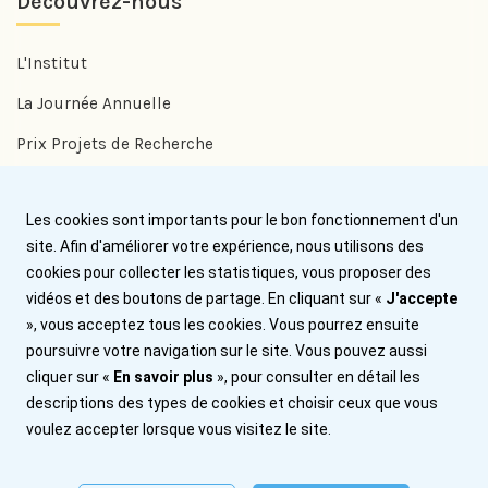
Découvrez-nous
L'Institut
La Journée Annuelle
Prix Projets de Recherche
Prix Benjamin Delessert
Les cookies sont importants pour le bon fonctionnement d'un
Prix Jean Trémolières
site. Afin d'améliorer votre expérience, nous utilisons des
cookies pour collecter les statistiques, vous proposer des
Aide
vidéos et des boutons de partage. En cliquant sur «
J'accepte
», vous acceptez tous les cookies. Vous pourrez ensuite
Nous contacter
poursuivre votre navigation sur le site. Vous pouvez aussi
cliquer sur «
En savoir plus
», pour consulter en détail les
Plan du site
descriptions des types de cookies et choisir ceux que vous
Mentions légales
voulez accepter lorsque vous visitez le site.