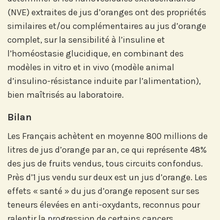
(NVE) extraites de jus d’oranges ont des propriétés
Abonnez-vous sur LinkedIn
similaires et/ou complémentaires au jus d’orange
complet, sur la sensibilité à l’insuline et
l’homéostasie glucidique, en combinant des
Si vous préférez suivre notre actu par
modèles in vitro et in vivo (modèle animal
mail, recevez nos newsletters en
d’insulino-résistance induite par l’alimentation),
fonction de vos centres d'intérêt :
bien maîtrisés au laboratoire.
Journée annuelle
Bilan
Prix Projets de Recherche
Les Français achètent en moyenne 800 millions de
litres de jus d’orange par an, ce qui représente 48%
des jus de fruits vendus, tous circuits confondus.
Près d’1 jus vendu sur deux est un jus d’orange. Les
effets « santé » du jus d’orange reposent sur ses
teneurs élevées en anti-oxydants, reconnus pour
ralentir la progression de certains cancers,