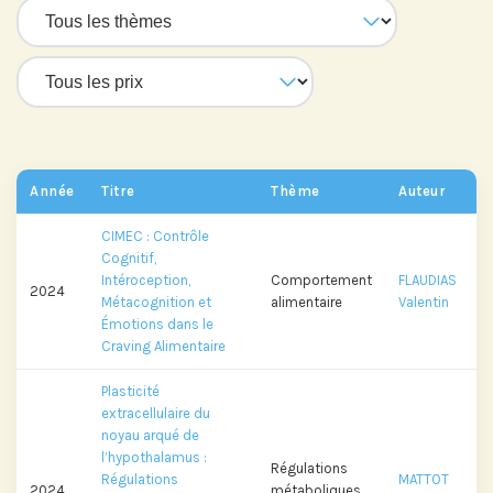
Abonnez-vous sur LinkedIn
Année
Titre
Thème
Auteur
Si vous préférez suivre notre actu par
CIMEC : Contrôle
mail, recevez nos newsletters en
Cognitif,
fonction de vos centres d'intérêt :
Intéroception,
Comportement
FLAUDIAS
2024
Métacognition et
alimentaire
Valentin
Émotions dans le
Journée annuelle
Craving Alimentaire
Prix Projets de Recherche
Plasticité
extracellulaire du
noyau arqué de
l’hypothalamus :
Régulations
Régulations
MATTOT
2024
métaboliques,