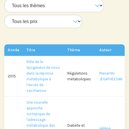
Abonnez-vous à notre compte
LinkedIn pour suivre nos actualités,
événements et les avancées de
l'Institut.
Année
Titre
Thème
Auteur
Rôle de la
lipogenèse de novo
Abonnez-vous sur LinkedIn
dans la réponse
Régulations
Prasanthi
2015
métabolique à
métaboliques
JEGATHEESAN
l’excès de
saccharose
Si vous préférez suivre notre actu par
mail, recevez nos newsletters en
Une nouvelle
fonction de vos centres d'intérêt :
approche
isotopique de
l'adressage
Journée annuelle
métabolique des
Diabète et
Hélène