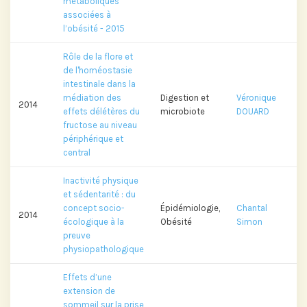
métaboliques
associées à
l’obésité - 2015
Rôle de la flore et
de l'homéostasie
intestinale dans la
médiation des
Digestion et
Véronique
2014
effets délétères du
microbiote
DOUARD
fructose au niveau
périphérique et
central
Inactivité physique
et sédentarité : du
concept socio-
Épidémiologie,
Chantal
2014
écologique à la
Obésité
Simon
preuve
physiopathologique
Effets d’une
extension de
sommeil sur la prise