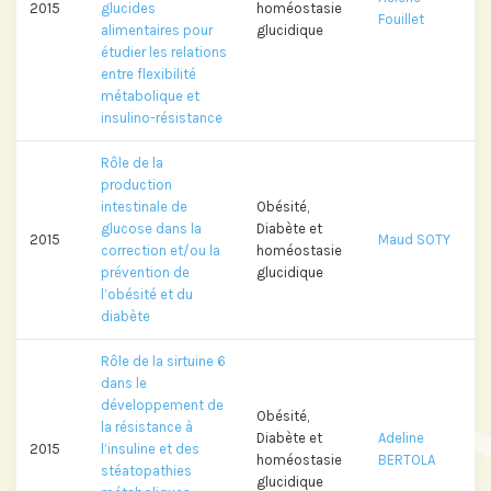
2015
glucides
homéostasie
Fouillet
Prix Projets de Recherche
alimentaires pour
glucidique
étudier les relations
entre flexibilité
métabolique et
insulino-résistance
Rôle de la
production
intestinale de
Obésité,
glucose dans la
Diabète et
2015
Maud SOTY
correction et/ou la
homéostasie
prévention de
glucidique
l’obésité et du
diabète
Rôle de la sirtuine 6
dans le
développement de
Obésité,
la résistance à
Diabète et
Adeline
2015
l’insuline et des
homéostasie
BERTOLA
stéatopathies
glucidique