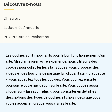
Découvrez-nous
L'Institut
La Journée Annuelle
Prix Projets de Recherche
Prix Benjamin Delessert
Prix Jean Trémolières
Les cookies sont importants pour le bon fonctionnement d'un
site. Afin d'améliorer votre expérience, nous utilisons des
cookies pour collecter les statistiques, vous proposer des
Aide
vidéos et des boutons de partage. En cliquant sur «
J'accepte
», vous acceptez tous les cookies. Vous pourrez ensuite
Nous contacter
poursuivre votre navigation sur le site. Vous pouvez aussi
cliquer sur «
En savoir plus
», pour consulter en détail les
Plan du site
descriptions des types de cookies et choisir ceux que vous
Mentions légales
voulez accepter lorsque vous visitez le site.