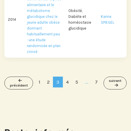
alimentaire et le
métabolisme
Obésité,
glucidique chez le
Diabète et
Karine
2014
jeune adulte obèse
homéostasie
SPIEGEL
dormant
glucidique
habituellement peu
: une étude
randomisée en plan
croisé
suivant
1
2
3
4
5
...
7
précédent