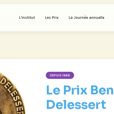
L'institut
Les Prix
La Journée annuelle
DEPUIS 1988
Le Prix Be
Delessert