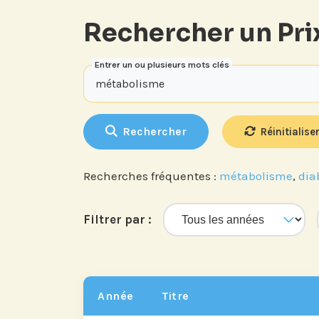
Rechercher un Pri
Entrer un ou plusieurs mots clés
Rechercher
Réinitialiser
Recherches fréquentes :
métabolisme
,
dia
Filtrer par :
Abonnez-vous à no
compte LinkedIn p
nos actualités, é
et les avancées de l
Année
Titre