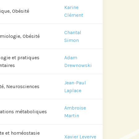
Karine
ique, Obésité
Clément
Chantal
miologie, Obésité
Simon
logie et pratiques
Adam
ntaires
Drewnowski
Jean-Paul
té, Neurosciences
Laplace
Ambroise
ations métaboliques
Martin
te et homéostasie
Xavier Leverve