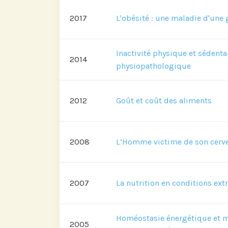
2017
L'obésité : une maladie d'une
Abonnez-vou
Inactivité physique et sédenta
LinkedI
2014
physiopathologique
2012
Goût et coût des aliments
2008
L’Homme victime de son cerv
2007
La nutrition en conditions ex
Homéostasie énergétique et m
2005