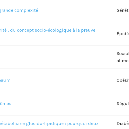
 grande complexité
Génét
s sur
rité : du concept socio-écologique à la preuve
n
Épidé
Socio
alime
eau ?
Obési
trêmes
Régul
étabolisme glucido-lipidique : pourquoi deux
Diabè