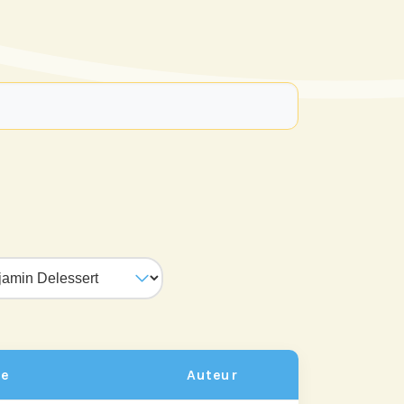
re actu par mail,
 fonction de vos
e
Auteur
ts de Recherche