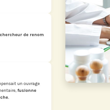
chercheur de renom
ompensait un ouvrage
mentaire,
fusionne
rche
.