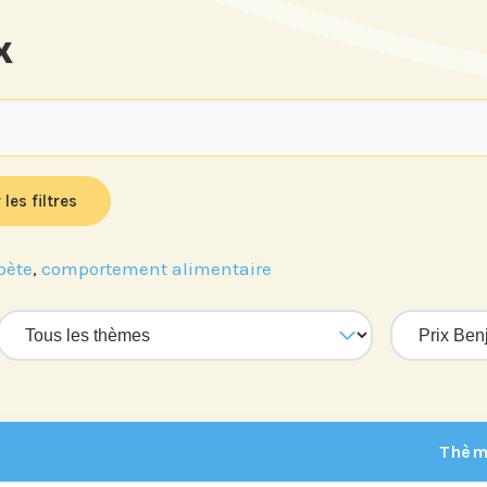
x
 les filtres
bète
,
comportement alimentaire
tre
Si vous préférez suivre not
our suivre
recevez nos newsletters en
vénements
centres d'intérêt :
'Institut.
Thèm
Journée annuelle
Prix Proje