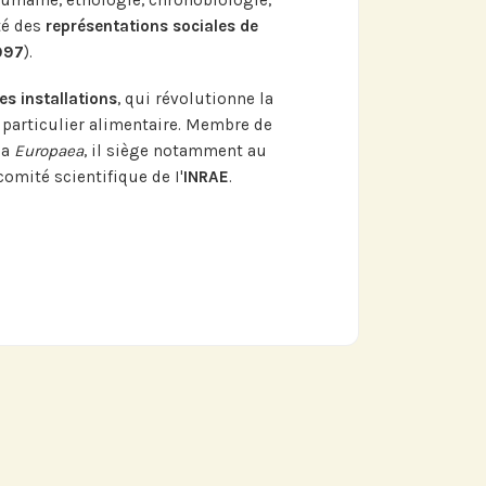
humaine, éthologie, chronobiologie,
té des
représentations sociales de
997
).
es installations
, qui révolutionne la
articulier alimentaire. Membre de
ia
Europaea
, il siège notamment au
omité scientifique de I'
INRAE
.