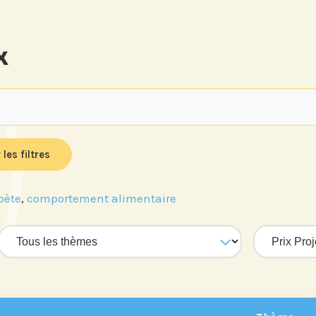
x
 les filtres
bète
,
comportement alimentaire