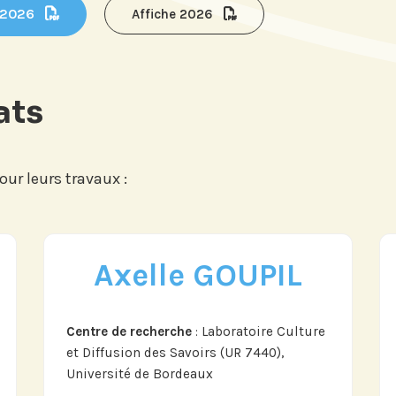
 2026
Affiche 2026
ats
ur leurs travaux :
Axelle GOUPIL
tre
Si vous préférez suivre not
our suivre
recevez nos newsletters en
vénements
centres d'intérêt :
Centre de recherche
: Laboratoire Culture
'Institut.
et Diffusion des Savoirs (UR 7440),
Université de Bordeaux
Journée annuelle
Prix Proje