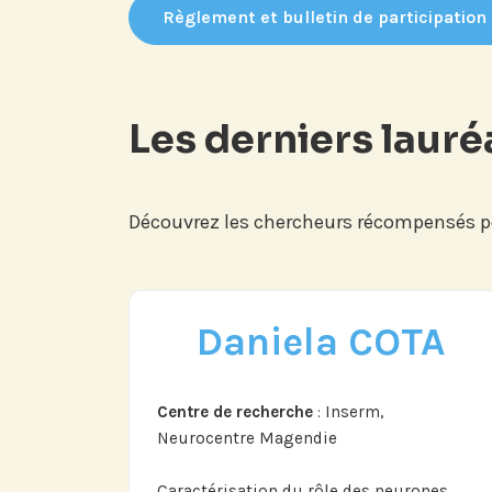
Règlement et bulletin de participation
Les derniers lauré
Découvrez les chercheurs récompensés po
Daniela COTA
Abonnez-vous à no
compte LinkedIn p
nos actualités, é
Centre de recherche
: Inserm,
et les avancées de l
Neurocentre Magendie
Caractérisation du rôle des neurones