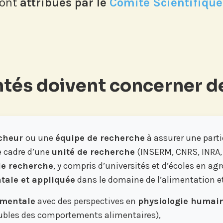
sont
attribués par le
Comité Scientifique 
tés doivent concerner de
cheur
ou une
équipe de recherche
à assurer une parti
e cadre d’une
unité de recherche
(INSERM, CNRS, INRA, 
de recherche
, y compris d’universités et d’écoles en agr
ale et appliquée
dans le domaine de l’alimentation e
amentale
avec des perspectives en
physiologie humai
oubles des comportements alimentaires),