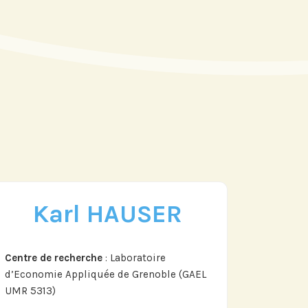
Karl HAUSER
re actu par mail,
 fonction de vos
Centre de recherche
: Laboratoire
d’Economie Appliquée de Grenoble (GAEL
UMR 5313)
ts de Recherche