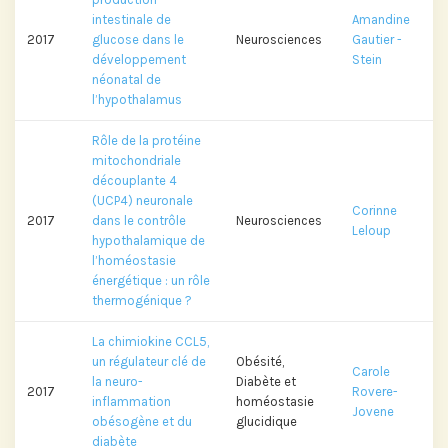
intestinale de
Amandine
2017
glucose dans le
Neurosciences
Gautier -
développement
Stein
néonatal de
l’hypothalamus
Rôle de la protéine
mitochondriale
découplante 4
(UCP4) neuronale
Corinne
2017
dans le contrôle
Neurosciences
Leloup
hypothalamique de
l’homéostasie
énergétique : un rôle
thermogénique ?
La chimiokine CCL5,
un régulateur clé de
Obésité,
Carole
la neuro-
Diabète et
2017
Rovere-
inflammation
homéostasie
Jovene
obésogène et du
glucidique
diabète