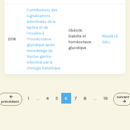
Contributions des
signalisations
intestinales de la
leptine et de
Obésité,
l’insuline à
Diabète et
Maude LE
2016
l’homéostasie
homéostasie
GALL
glucidique après
glucidique
remodelage du
tractus gastro-
intestinal par la
chirurgie bariatrique
suivant
1
...
4
5
6
7
8
...
19
précédent