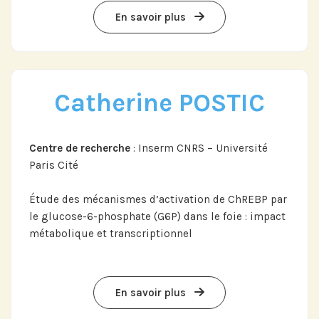
Abonnez-vous à notre compte
En savoir plus
LinkedIn pour suivre nos actualités,
événements et les avancées de
l'Institut.
Catherine POSTIC
Centre de recherche
: Inserm CNRS – Université
Abonnez-vous sur LinkedIn
Paris Cité
Étude des mécanismes d’activation de ChREBP par
Si vous préférez suivre notre actu par
le glucose-6-phosphate (G6P) dans le foie : impact
mail, recevez nos newsletters en
métabolique et transcriptionnel
fonction de vos centres d'intérêt :
Journée annuelle
En savoir plus
Prix Projets de Recherche