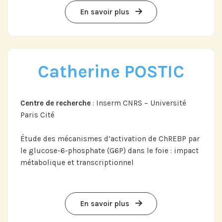
En savoir plus
Abonnez-vous sur LinkedIn
Catherine POSTIC
Si vous préférez suivre notre actu par
Centre de recherche
: Inserm CNRS – Université
mail, recevez nos newsletters en
Paris Cité
fonction de vos centres d'intérêt :
Étude des mécanismes d’activation de ChREBP par
Journée annuelle
le glucose-6-phosphate (G6P) dans le foie : impact
métabolique et transcriptionnel
Prix Projets de Recherche
En savoir plus