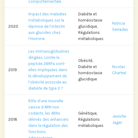
comportementale
Impact des maladies
Diabète et
métaboliques sur la
homéostasie
Patricia
2020
réponse de l’intestin
glucidique,
Serradas
aux glucides chez
Régulations
l’Homme
métaboliques
Les immunoglobulines
dirigées contre le
Obésité,
peptide 26RFa sont-
Diabète et
Nicolas
2019
elles impliquées dans
homéostasie
Chartrel
le développement de
glucidique
l’obésité associée au
diabète de type 2 ?
Rôle d’une nouvelle
caisse d’ARN non
codants, les ARNs
Génétique,
Jennifer
2018
dérivés des enhancers
Régulations
Jager
dans la régulation des
métaboliques
fonctions
adipocytaires