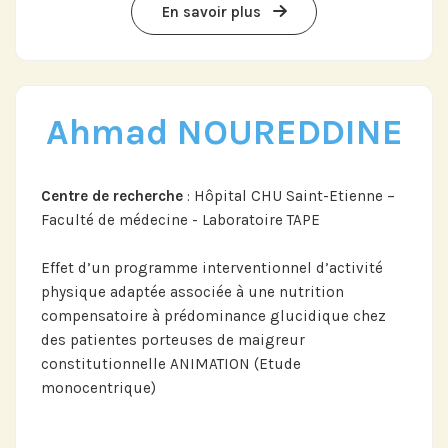
En savoir plus
Ahmad NOUREDDINE
Centre de recherche
: Hôpital CHU Saint-Etienne –
Faculté de médecine - Laboratoire TAPE
Effet d’un programme interventionnel d’activité
physique adaptée associée à une nutrition
compensatoire à prédominance glucidique chez
des patientes porteuses de maigreur
Abonnez-vous à notre compte
constitutionnelle ANIMATION (Etude
LinkedIn pour suivre nos actualités,
monocentrique)
événements et les avancées de
l'Institut.