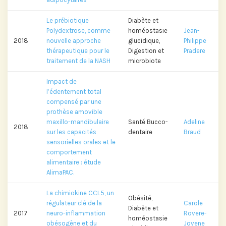
Le prébiotique
Diabète et
Polydextrose, comme
homéostasie
Jean-
2018
nouvelle approche
glucidique,
Philippe
thérapeutique pour le
Digestion et
Pradere
traitement de la NASH
microbiote
Impact de
l’édentement total
compensé par une
prothèse amovible
maxillo-mandibulaire
Santé Bucco-
Adeline
2018
sur les capacités
dentaire
Braud
sensorielles orales et le
comportement
alimentaire : étude
AlimaPAC.
La chimiokine CCL5, un
Obésité,
régulateur clé de la
Carole
Diabète et
2017
neuro-inflammation
Rovere-
homéostasie
obésogène et du
Jovene