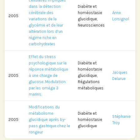
cellulaires impliqués
dans la détection
Diabète et
cérébrale des
homéostasie
Anne
2005
variations de la
glucidique,
Lorsignol
glycémie et de leur
Neurosciences
altération lors d’un
régime riche en
carbohydrates
Effet du stress
psychologique sur la
Diabète et
réponse métabolique
homéostasie
Jacques
2005
à une charge de
glucidique,
Delarue
glucose. Modulation
Régulations
par les oméga 3
métaboliques
marins.
Modifications du
métabolisme
Diabète et
Stéphanie
2005
glucidique après by-
homéostasie
Troy
pass gastrique chez le
glucidique
rongeur