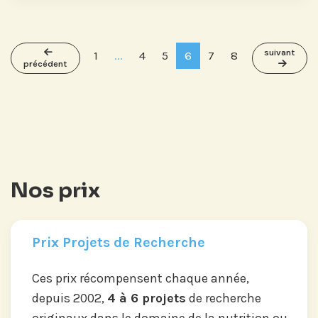
suivant
1
...
4
5
6
7
8
précédent
Nos prix
Prix Projets de Recherche
Ces prix récompensent chaque année,
depuis 2002,
4 à 6 projets
de recherche
originaux dans le domaine de la nutrition ou