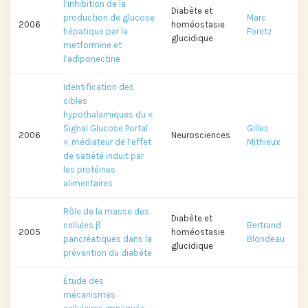
l’inhibition de la
Diabète et
production de glucose
Marc
2006
homéostasie
hépatique par la
Foretz
glucidique
metformine et
l’adiponectine
Identification des
cibles
hypothalamiques du «
Signal Glucose Portal
Gilles
2006
Neurosciences
», médiateur de l’effet
Mithieux
de satiété induit par
les protéines
alimentaires
Rôle de la masse des
Diabète et
cellules β
Bertrand
2005
homéostasie
pancréatiques dans la
Blondeau
glucidique
prévention du diabète
Étude des
mécanismes