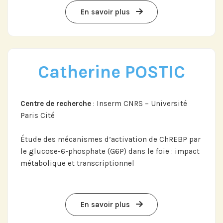
En savoir plus
Abonnez-vous sur LinkedIn
Catherine POSTIC
Si vous préférez suivre notre actu par
mail, recevez nos newsletters en
Centre de recherche
: Inserm CNRS – Université
fonction de vos centres d'intérêt :
Paris Cité
Journée annuelle
Étude des mécanismes d’activation de ChREBP par
le glucose-6-phosphate (G6P) dans le foie : impact
Prix Projets de Recherche
métabolique et transcriptionnel
En savoir plus