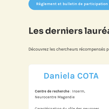
Règlement et bulletin de participation
Les derniers lauré
Découvrez les chercheurs récompensés po
Daniela COTA
Abonnez-vous à no
compte LinkedIn p
nos actualités, é
Centre de recherche
: Inserm,
et les avancées de l
Neurocentre Magendie
Caractérisation du rôle des neurones