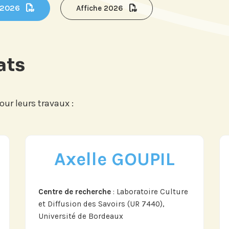
 2026
Affiche 2026
ats
ur leurs travaux :
Axelle GOUPIL
tre
Si vous préférez suivre not
our suivre
recevez nos newsletters en
vénements
centres d'intérêt :
Centre de recherche
: Laboratoire Culture
'Institut.
et Diffusion des Savoirs (UR 7440),
Université de Bordeaux
Journée annuelle
Prix Proje