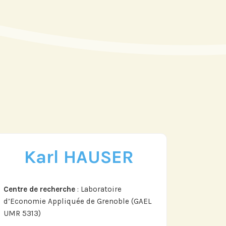
Karl HAUSER
re actu par mail,
 fonction de vos
Centre de recherche
: Laboratoire
d’Economie Appliquée de Grenoble (GAEL
UMR 5313)
ts de Recherche