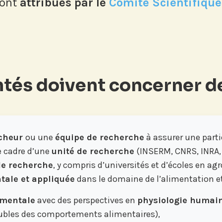
sont
attribués par le
Comité Scientifique 
tés doivent concerner de
cheur
ou une
équipe de recherche
à assurer une parti
e cadre d’une
unité de recherche
(INSERM, CNRS, INRA, 
de recherche
, y compris d’universités et d’écoles en agr
ale et appliquée
dans le domaine de l’alimentation e
amentale
avec des perspectives en
physiologie humai
oubles des comportements alimentaires),