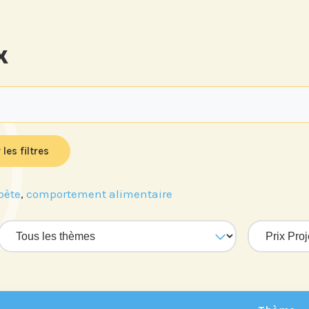
x
 les filtres
bète
,
comportement alimentaire