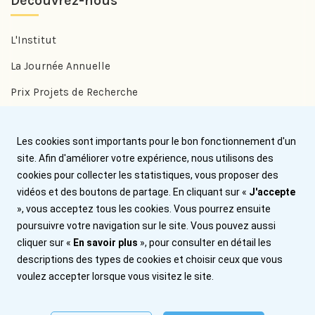
Découvrez-nous
L'Institut
La Journée Annuelle
Prix Projets de Recherche
Prix Benjamin Delessert
Les cookies sont importants pour le bon fonctionnement d'un
Prix Jean Trémolières
site. Afin d'améliorer votre expérience, nous utilisons des
cookies pour collecter les statistiques, vous proposer des
Aide
vidéos et des boutons de partage. En cliquant sur «
J'accepte
», vous acceptez tous les cookies. Vous pourrez ensuite
Nous contacter
poursuivre votre navigation sur le site. Vous pouvez aussi
cliquer sur «
En savoir plus
», pour consulter en détail les
Plan du site
descriptions des types de cookies et choisir ceux que vous
Mentions légales
voulez accepter lorsque vous visitez le site.