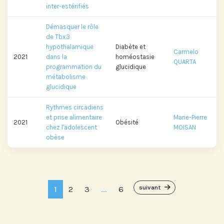
inter-estérifiés
Démasquer le rôle
de Tbx3
hypothalamique
Diabète et
Carmelo
2021
dans la
homéostasie
QUARTA
programmation du
glucidique
métabolisme
glucidique
Rythmes circadiens
et prise alimentaire
Marie-Pierre
2021
Obésité
chez l'adolescent
MOISAN
obèse
suivant
1
2
3
...
6