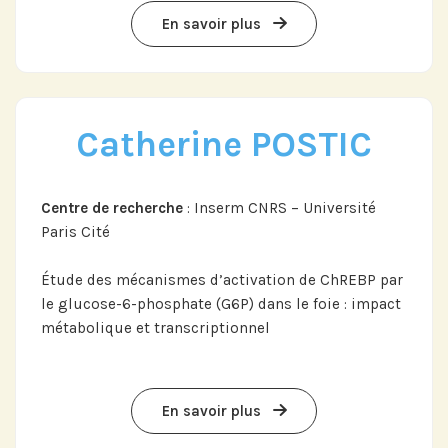
En savoir plus
Abonnez-vous à notre compte
LinkedIn pour suivre nos actualités,
événements et les avancées de
l'Institut.
Catherine POSTIC
Centre de recherche
: Inserm CNRS – Université
Abonnez-vous sur LinkedIn
Paris Cité
Étude des mécanismes d’activation de ChREBP par
le glucose-6-phosphate (G6P) dans le foie : impact
Si vous préférez suivre notre actu par
métabolique et transcriptionnel
mail, recevez nos newsletters en
fonction de vos centres d'intérêt :
En savoir plus
Journée annuelle