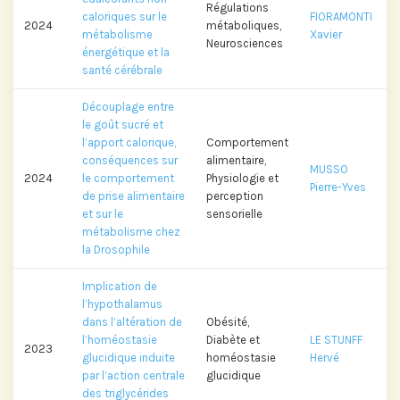
Régulations
caloriques sur le
FIORAMONTI
2024
métaboliques,
métabolisme
Xavier
Neurosciences
énergétique et la
santé cérébrale
Découplage entre
le goût sucré et
l’apport calorique,
Comportement
conséquences sur
alimentaire,
MUSSO
2024
le comportement
Physiologie et
Pierre-Yves
de prise alimentaire
perception
et sur le
sensorielle
métabolisme chez
la Drosophile
Implication de
l’hypothalamus
dans l’altération de
Obésité,
l’homéostasie
Diabète et
LE STUNFF
2023
glucidique induite
homéostasie
Hervé
par l’action centrale
glucidique
des triglycérides