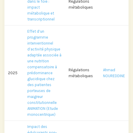
dans le foie :
Régulations
impact
métaboliques
métabolique et
transcriptionnel
Effet d’un
programme
interventionnel
d’activité physique
adaptée associée à
une nutrition
compensatoire à
Régulations
Ahmad
2025
prédominance
métaboliques
NOUREDDINE
glucidique chez
des patientes
porteuses de
maigreur
constitutionnelle
ANIMATION (Etude
monocentrique)
Impact des
édulcorants non-