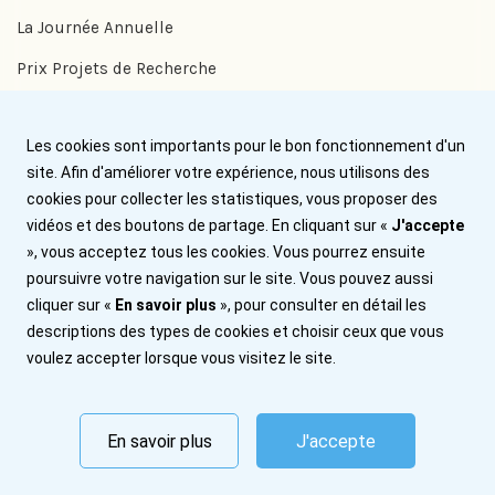
La Journée Annuelle
Prix Projets de Recherche
Prix Benjamin Delessert
Les cookies sont importants pour le bon fonctionnement d'un
Prix Jean Trémolières
site. Afin d'améliorer votre expérience, nous utilisons des
cookies pour collecter les statistiques, vous proposer des
Aide
vidéos et des boutons de partage. En cliquant sur «
J'accepte
», vous acceptez tous les cookies. Vous pourrez ensuite
Nous contacter
poursuivre votre navigation sur le site. Vous pouvez aussi
cliquer sur «
En savoir plus
», pour consulter en détail les
Plan du site
descriptions des types de cookies et choisir ceux que vous
Mentions légales
voulez accepter lorsque vous visitez le site.
Abonnez-vous
En savoir plus
J'accepte
© 2026 Institut Benjamin Delessert. Tous droits réservés.