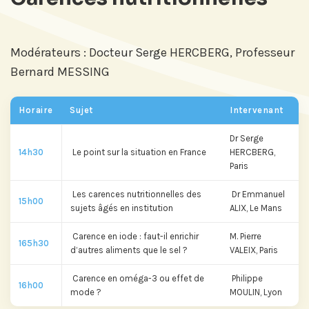
Modérateurs : Docteur Serge HERCBERG, Professeur
Bernard MESSING
Horaire
Sujet
Intervenant
Dr Serge
14h30
Le point sur la situation en France
HERCBERG,
Paris
Les carences nutritionnelles des
Dr Emmanuel
15h00
sujets âgés en institution
ALIX, Le Mans
Carence en iode : faut-il enrichir
M. Pierre
165h30
d’autres aliments que le sel ?
VALEIX, Paris
Carence en oméga-3 ou effet de
Philippe
16h00
mode ?
MOULIN, Lyon
Abonnez-vous à notre compte