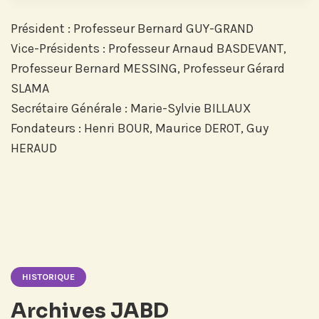
LinkedIn pour suivre nos actualités,
événements et les avancées de
Président : Professeur Bernard GUY-GRAND
l'Institut.
Vice-Présidents : Professeur Arnaud BASDEVANT,
Professeur Bernard MESSING, Professeur Gérard
SLAMA
Secrétaire Générale : Marie-Sylvie BILLAUX
Fondateurs : Henri BOUR, Maurice DEROT, Guy
Abonnez-vous sur LinkedIn
HERAUD
Si vous préférez suivre notre actu par
mail, recevez nos newsletters en
fonction de vos centres d'intérêt :
Journée annuelle
HISTORIQUE
Prix Projets de Recherche
Archives JABD