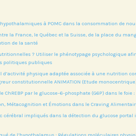
es hypothalamiques à POMC dans la consommation de nour
re la France, le Québec et la Suisse, de la place du man
tion de la santé
nutritionnelles ? Utiliser le phénotypage psychologique a
s politiques publiques
l d’activité physique adaptée associée à une nutrition 
greur constitutionnelle ANIMATION (Etude monocentrique
 ChREBP par le glucose-6-phosphate (G6P) dans le foie :
ion, Métacognition et Émotions dans le Craving Alimentai
 cérébral impliqués dans la détection du glucose portal i
arqué de l’hypothalamus : Régulations moléculaires physio