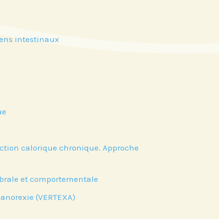
riens intestinaux
ue
riction calorique chronique. Approche
re actu par mail,
 fonction de vos
rébrale et comportementale
 l’anorexie (VERTEXA)
ts de Recherche