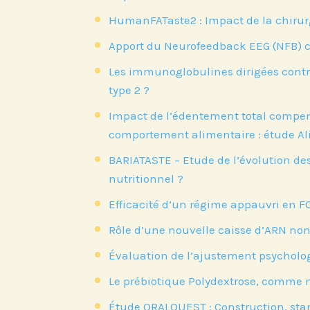
HumanFATaste2 : Impact de la chirurg
Apport du Neurofeedback EEG (NFB) c
Abonnez-vou
Les immunoglobulines dirigées contre
LinkedI
type 2 ?
Impact de l’édentement total compens
comportement alimentaire : étude A
BARIATASTE – Etude de l’évolution des
nutritionnel ?
Efficacité d’un régime appauvri en F
Rôle d’une nouvelle caisse d’ARN non
Évaluation de l’ajustement psycholog
Le prébiotique Polydextrose, comme 
Étude ORALQUEST : Construction, stan