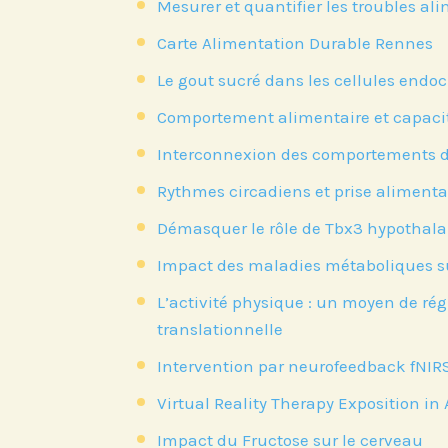
Mesurer et quantifier les troubles alim
Carte Alimentation Durable Rennes
Le gout sucré dans les cellules endoc
Comportement alimentaire et capacité
Interconnexion des comportements de
Rythmes circadiens et prise alimenta
Démasquer le rôle de Tbx3 hypothal
Impact des maladies métaboliques su
L’activité physique : un moyen de ré
Abonnez-vous à no
translationnelle
compte LinkedIn p
Intervention par neurofeedback fNIRS
nos actualités, é
et les avancées de l
Virtual Reality Therapy Exposition in 
Impact du Fructose sur le cerveau