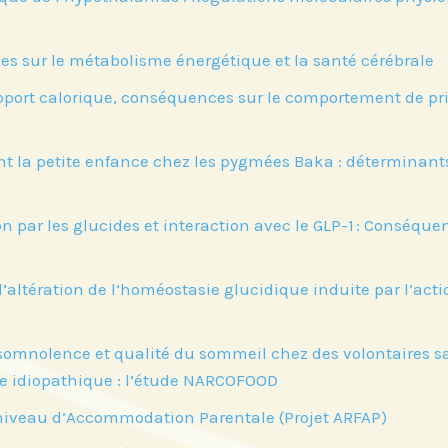
s sur le métabolisme énergétique et la santé cérébrale
apport calorique, conséquences sur le comportement de pr
 la petite enfance chez les pygmées Baka : déterminants
ion par les glucides et interaction avec le GLP-1 : Conséqu
altération de l’homéostasie glucidique induite par l’actio
 somnolence et qualité du sommeil chez des volontaires sa
ie idiopathique : l’étude NARCOFOOD
le niveau d’Accommodation Parentale (Projet ARFAP)