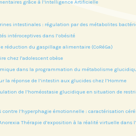
entaires grâce à l’Intelligence Artificielle
rines intestinales : régulation par des métabolites bacté
s intéroceptives dans l’obésité
 réduction du gaspillage alimentaire (CoRéGa)
ire chez l'adolescent obèse
amique dans la programmation du métabolisme glucidiq
r la réponse de l’intestin aux glucides chez l’Homme
gulation de l’homéostasie glucidique en situation de rest
tre
Si vous préférez suivre not
our suivre
recevez nos newsletters en
 contre l’hyperphagie émotionnelle : caractérisation cé
vénements
centres d'intérêt :
'Institut.
Anorexia Thérapie d’exposition à la réalité virtuelle dans
Journée annuelle
Prix Proje