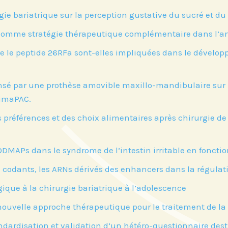
ie bariatrique sur la perception gustative du sucré et du
omme stratégie thérapeutique complémentaire dans l’ano
s sur
 le peptide 26RFa sont-elles impliquées dans le développ
n
é par une prothèse amovible maxillo-mandibulaire sur les
limaPAC.
 préférences et des choix alimentaires après chirurgie de 
ODMAPs dans le syndrome de l’intestin irritable en fonct
 codants, les ARNs dérivés des enhancers dans la régulati
ique à la chirurgie bariatrique à l’adolescence
nouvelle approche thérapeutique pour le traitement de l
dardisation et validation d’un hétéro-questionnaire desti