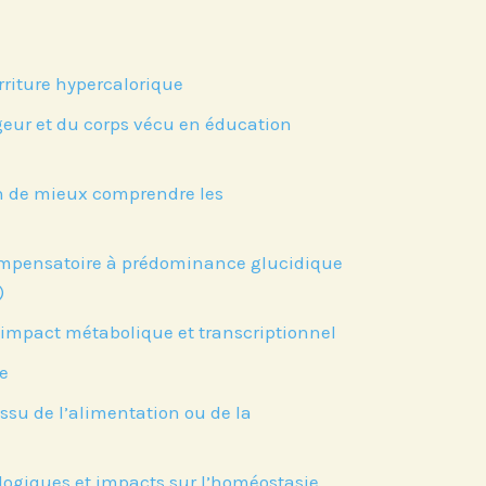
riture hypercalorique
geur et du corps vécu en éducation
fin de mieux comprendre les
compensatoire à prédominance glucidique
)
 impact métabolique et transcriptionnel
re
ssu de l’alimentation ou de la
logiques et impacts sur l’homéostasie