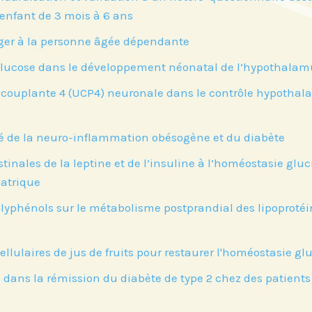
nfant de 3 mois à 6 ans
ger à la personne âgée dépendante
e glucose dans le développement néonatal de l’hypothalam
découplante 4 (UCP4) neuronale dans le contrôle hypothal
lé de la neuro-inflammation obésogène et du diabète
stinales de la leptine et de l’insuline à l’homéostasie gl
iatrique
phénols sur le métabolisme postprandial des lipoprotéin
ellulaires de jus de fruits pour restaurer l'homéostasie gl
 dans la rémission du diabète de type 2 chez des patients 