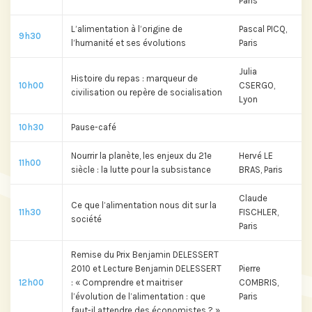
Paris
L’alimentation à l’origine de
Pascal PICQ,
9h30
l’humanité et ses évolutions
Paris
Julia
Histoire du repas : marqueur de
10h00
CSERGO,
civilisation ou repère de socialisation
Lyon
10h30
Pause-café
Nourrir la planète, les enjeux du 21e
Hervé LE
11h00
siècle : la lutte pour la subsistance
BRAS, Paris
Claude
Ce que l’alimentation nous dit sur la
11h30
FISCHLER,
société
Paris
Remise du Prix Benjamin DELESSERT
2010 et Lecture Benjamin DELESSERT
Pierre
12h00
: « Comprendre et maitriser
COMBRIS,
l’évolution de l’alimentation : que
Paris
faut-il attendre des économistes ? »