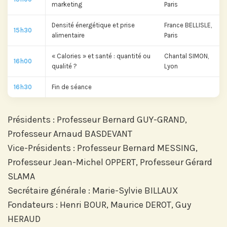
marketing
Paris
Densité énergétique et prise
France BELLISLE,
15h30
Abonnez-vous sur LinkedIn
alimentaire
Paris
« Calories » et santé : quantité ou
Chantal SIMON,
16h00
qualité ?
Lyon
Si vous préférez suivre notre actu par
16h30
Fin de séance
mail, recevez nos newsletters en
fonction de vos centres d'intérêt :
Présidents : Professeur Bernard GUY-GRAND,
Professeur Arnaud BASDEVANT
Journée annuelle
Vice-Présidents : Professeur Bernard MESSING,
Prix Projets de Recherche
Professeur Jean-Michel OPPERT, Professeur Gérard
SLAMA
Secrétaire générale : Marie-Sylvie BILLAUX
Fondateurs : Henri BOUR, Maurice DEROT, Guy
HERAUD