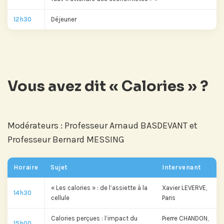
12h30
Déjeuner
Vous avez dit « Calories » ?
Modérateurs : Professeur Arnaud BASDEVANT et
Professeur Bernard MESSING
Abonnez-vous à notre compte
Horaire
LinkedIn pour suivre nos actualités,
Sujet
Intervenant
événements et les avancées de
« Les calories » : de l’assiette à la
Xavier LEVERVE,
l'Institut.
14h30
cellule
Paris
Calories perçues : l’impact du
Pierre CHANDON,
15h00