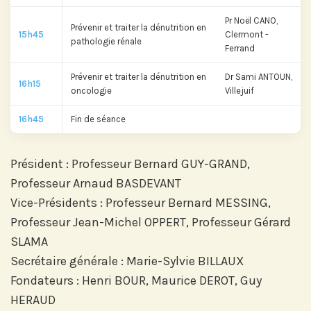
Pr Noël CANO,
Prévenir et traiter la dénutrition en
15h45
Clermont -
pathologie rénale
Ferrand
Abonnez-vous sur LinkedIn
Prévenir et traiter la dénutrition en
Dr Sami ANTOUN,
16h15
oncologie
Villejuif
Si vous préférez suivre notre actu par
16h45
Fin de séance
mail, recevez nos newsletters en
fonction de vos centres d'intérêt :
Président : Professeur Bernard GUY-GRAND,
Professeur Arnaud BASDEVANT
Journée annuelle
Vice-Présidents : Professeur Bernard MESSING,
Prix Projets de Recherche
Professeur Jean-Michel OPPERT, Professeur Gérard
SLAMA
Secrétaire générale : Marie-Sylvie BILLAUX
Fondateurs : Henri BOUR, Maurice DEROT, Guy
HERAUD