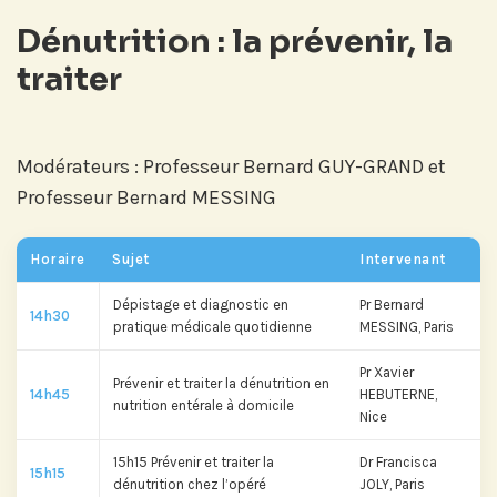
Dénutrition : la prévenir, la
traiter
Modérateurs : Professeur Bernard GUY-GRAND et
Professeur Bernard MESSING
Horaire
Sujet
Intervenant
Dépistage et diagnostic en
Pr Bernard
14h30
pratique médicale quotidienne
MESSING, Paris
Abonnez-vous à notre compte
Pr Xavier
Prévenir et traiter la dénutrition en
LinkedIn pour suivre nos actualités,
14h45
HEBUTERNE,
nutrition entérale à domicile
événements et les avancées de
Nice
l'Institut.
15h15 Prévenir et traiter la
Dr Francisca
15h15
dénutrition chez l’opéré
JOLY, Paris