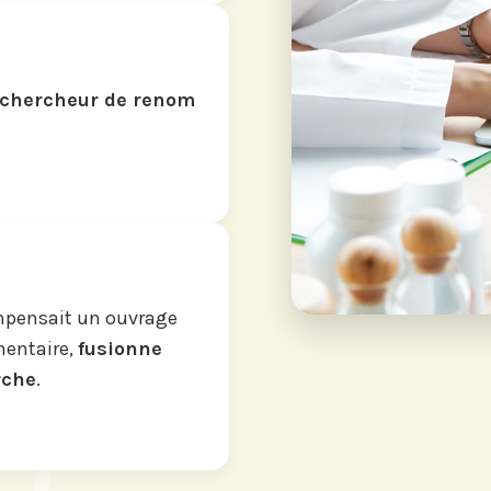
chercheur de renom
ompensait un ouvrage
mentaire,
fusionne
rche
.