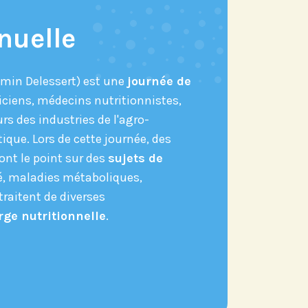
nuelle
min Delessert) est une
journée de
re actu par mail,
iciens, médecins nutritionnistes,
 fonction de vos
rs des industries de l'agro-
ique. Lors de cette journée, des
ont le point sur des
sujets de
ts de Recherche
é, maladies métaboliques,
traitent de diverses
rge nutritionnelle
.