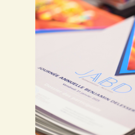
Abonnez-vous à no
compte LinkedIn p
nos actualités, é
et les avancées de l
Abonnez-vou
LinkedI