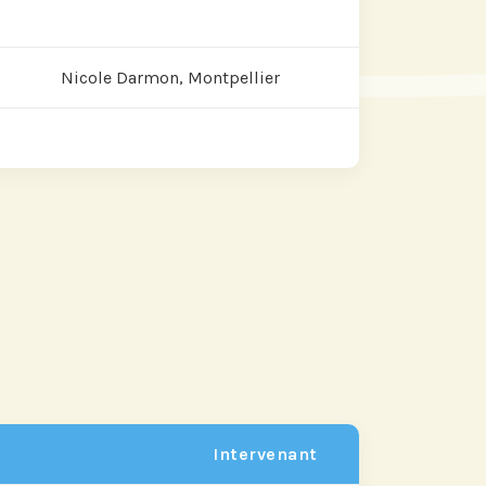
Nicole Darmon, Montpellier
re actu par mail,
 fonction de vos
ts de Recherche
Intervenant