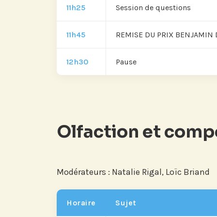
11h25
Session de questions
11h45
REMISE DU PRIX BENJAMIN DEL
12h30
Pause
Olfaction et comp
Abonnez-vous à no
compte LinkedIn p
nos actualités, é
Modérateurs : Natalie Rigal, Loïc Briand
et les avancées de l
Horaire
Sujet