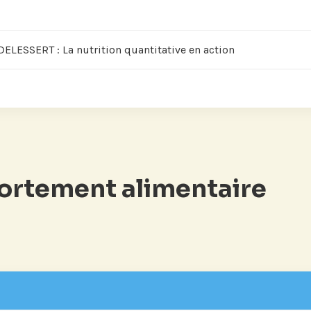
ESSERT : La nutrition quantitative en action
ortement alimentaire
tre
Si vous préférez suivre not
our suivre
recevez nos newsletters en
vénements
centres d'intérêt :
'Institut.
Journée annuelle
Prix Proje