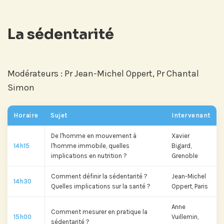
La sédentarité
Modérateurs : Pr Jean-Michel Oppert, Pr Chantal
Simon
Abonnez-vous à notre compte
Horaire
Sujet
Intervenant
LinkedIn pour suivre nos actualités,
événements et les avancées de
De l'homme en mouvement à
Xavier
14h15
l'homme immobile, quelles
Bigard,
l'Institut.
implications en nutrition ?
Grenoble
Comment définir la sédentarité ?
Jean-Michel
14h30
Quelles implications sur la santé ?
Oppert, Paris
Anne
Comment mesurer en pratique la
Abonnez-vous sur LinkedIn
15h00
Vuillemin,
sédentarité ?