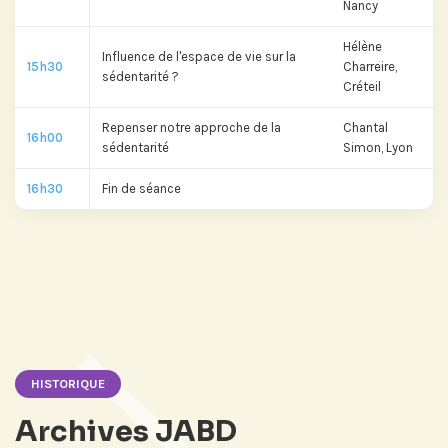
Nancy
Hélène
Influence de l'espace de vie sur la
15h30
Charreire,
Si vous préférez suivre notre actu par
sédentarité ?
Créteil
mail, recevez nos newsletters en
fonction de vos centres d'intérêt :
Repenser notre approche de la
Chantal
16h00
sédentarité
Simon, Lyon
Journée annuelle
16h30
Fin de séance
Prix Projets de Recherche
HISTORIQUE
Archives JABD