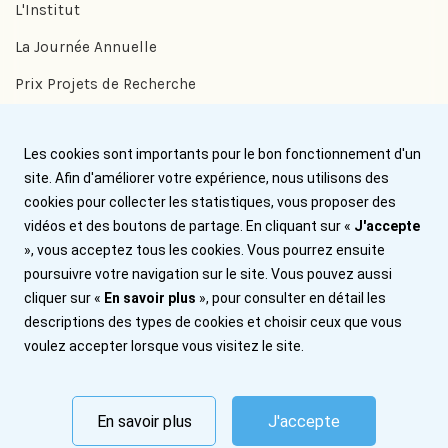
L'Institut
La Journée Annuelle
Prix Projets de Recherche
Prix Benjamin Delessert
Les cookies sont importants pour le bon fonctionnement d'un
Prix Jean Trémolières
site. Afin d'améliorer votre expérience, nous utilisons des
cookies pour collecter les statistiques, vous proposer des
Aide
vidéos et des boutons de partage. En cliquant sur «
J'accepte
», vous acceptez tous les cookies. Vous pourrez ensuite
Nous contacter
poursuivre votre navigation sur le site. Vous pouvez aussi
cliquer sur «
En savoir plus
», pour consulter en détail les
Plan du site
descriptions des types de cookies et choisir ceux que vous
Mentions légales
voulez accepter lorsque vous visitez le site.
Abonnez-vous
En savoir plus
J'accepte
© 2026 Institut Benjamin Delessert. Tous droits réservés.